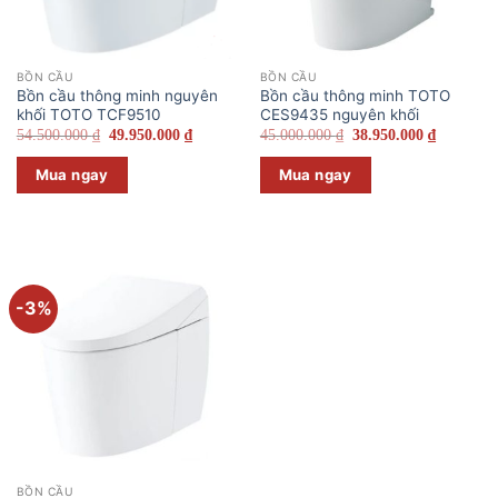
BỒN CẦU
BỒN CẦU
Bồn cầu thông minh nguyên
Bồn cầu thông minh TOTO
khối TOTO TCF9510
CES9435 nguyên khối
Giá
Giá
Giá
Giá
54.500.000
₫
49.950.000
₫
45.000.000
₫
38.950.000
₫
gốc
hiện
gốc
hiện
là:
tại
là:
tại
Mua ngay
Mua ngay
54.500.000 ₫.
là:
45.000.000 ₫.
là:
49.950.000 ₫.
38.950.00
-3%
BỒN CẦU