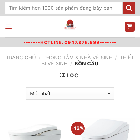
Chuyển
Tìm
đến
kiếm:
nội
dung
-------HOTLINE: 0947.978.999-------
TRANG CHỦ
/
PHÒNG TẮM & NHÀ VỆ SINH
/
THIẾT
BỊ VỆ SINH
/
BỒN CẦU
LỌC
-12%