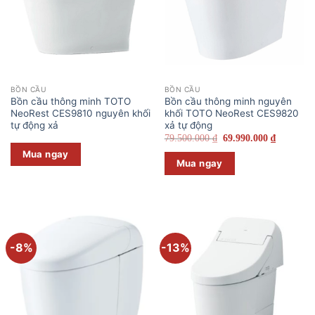
BỒN CẦU
BỒN CẦU
Bồn cầu thông minh TOTO
Bồn cầu thông minh nguyên
NeoRest CES9810 nguyên khối
khối TOTO NeoRest CES9820
tự động xả
xả tự động
Giá
Giá
79.500.000
₫
69.990.000
₫
gốc
hiện
Mua ngay
là:
tại
Mua ngay
79.500.000 ₫.
là:
69.990.00
-8%
-13%