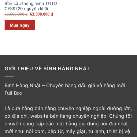
Bồn cầu thông minh TOTO
CES9720 nguyên khối
Giá
Giá
66.000.000
₫
63.990.000
₫
gốc
hiện
là:
tại
Mua ngay
66.000.000 ₫.
là:
63.990.000 ₫.
GIỚI THIỆU VỀ BÌNH HÀNG NHẬT
Bình Hàng Nhật – Chuyên hàng đấu giá và hàng mới
Full Box
Là cửa hàng bán hàng chuyên nghiệp ngoài đường lớn,
có địa chỉ, website bán hàng chuyên nghiệp. Chúng tôi
chuyên cung cấp các mặt hàng gia dụng nội địa nhật
mới như: nồi cơm, bếp từ, máy giặt, tủ lạnh, thiết bị vệ