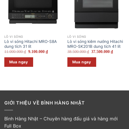
LÒ VI SÓNG
LÒ VI SÓNG
Lò vi sóng Hitachi MRO-S8A
Lò vi sóng kiêm nướng Hitachi
dung tích 31 lít
MRO-SK201B dung tích 41 lít
Giá
Giá
Giá
Giá
11.000.000
₫
9.100.000
₫
38.500.000
₫
37.500.000
₫
gốc
hiện
gốc
hiện
là:
tại
là:
tại
Mua ngay
Mua ngay
11.000.000 ₫.
là:
38.500.000 ₫.
là:
9.100.000 ₫.
37.500.00
GIỚI THIỆU VỀ BÌNH HÀNG NHẬT
Bình Hàng Nhật – Chuyên hàng đấu giá và hàng mới
Full Box