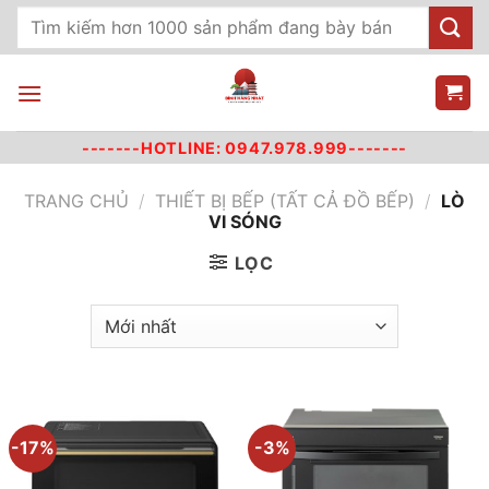
Chuyển
Tìm
đến
kiếm:
nội
dung
-------HOTLINE: 0947.978.999-------
TRANG CHỦ
/
THIẾT BỊ BẾP (TẤT CẢ ĐỒ BẾP)
/
LÒ
VI SÓNG
LỌC
-17%
-3%