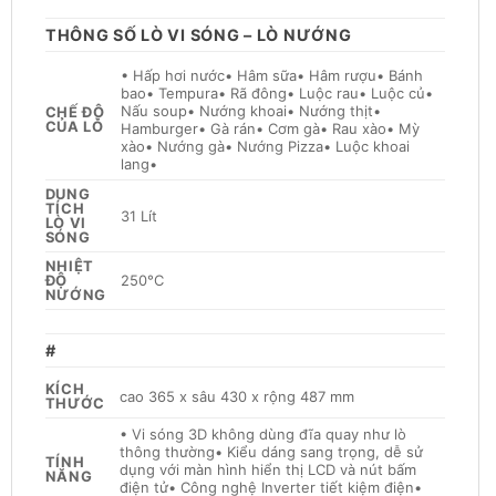
THÔNG SỐ LÒ VI SÓNG – LÒ NƯỚNG
• Hấp hơi nước• Hâm sữa• Hâm rượu• Bánh
bao• Tempura• Rã đông• Luộc rau• Luộc củ•
Nấu soup• Nướng khoai• Nướng thịt•
CHẾ ĐỘ
CỦA LÒ
Hamburger• Gà rán• Cơm gà• Rau xào• Mỳ
xào• Nướng gà• Nướng Pizza• Luộc khoai
lang•
DUNG
TÍCH
31 Lít
LÒ VI
SÓNG
NHIỆT
ĐỘ
250°C
NƯỚNG
#
KÍCH
cao 365 x sâu 430 x rộng 487 mm
THƯỚC
• Vi sóng 3D không dùng đĩa quay như lò
thông thường• Kiểu dáng sang trọng, dễ sử
TÍNH
dụng với màn hình hiển thị LCD và nút bấm
NĂNG
điện tử• Công nghệ Inverter tiết kiệm điện•