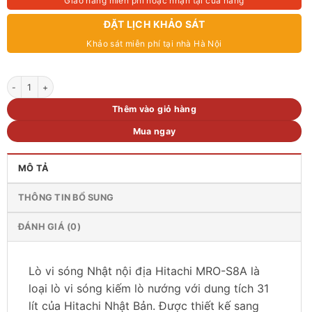
Giao hàng miễn phí hoặc nhận tại cửa hàng
ĐẶT LỊCH KHẢO SÁT
Khảo sát miễn phí tại nhà Hà Nội
Lò vi sóng Hitachi MRO-S8A dung tích 31 lít số lượng
Thêm vào giỏ hàng
Mua ngay
MÔ TẢ
THÔNG TIN BỔ SUNG
ĐÁNH GIÁ (0)
Lò vi sóng Nhật nội địa Hitachi MRO-S8A là
loại lò vi sóng kiếm lò nướng với dung tích 31
lít của Hitachi Nhật Bản. Được thiết kế sang