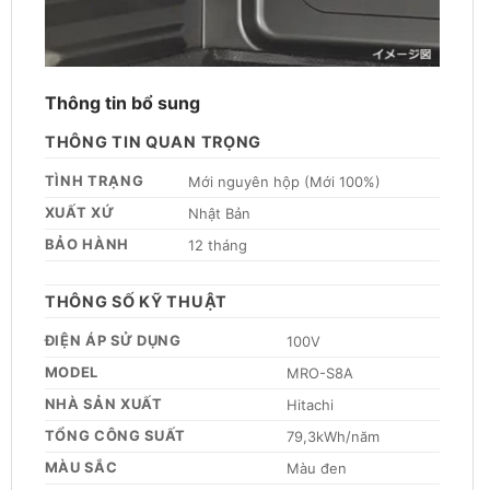
Thông tin bổ sung
THÔNG TIN QUAN TRỌNG
TÌNH TRẠNG
Mới nguyên hộp (Mới 100%)
XUẤT XỨ
Nhật Bản
BẢO HÀNH
12 tháng
THÔNG SỐ KỸ THUẬT
ĐIỆN ÁP SỬ DỤNG
100V
MODEL
MRO-S8A
NHÀ SẢN XUẤT
Hitachi
TỔNG CÔNG SUẤT
79,3kWh/năm
MÀU SẮC
Màu đen