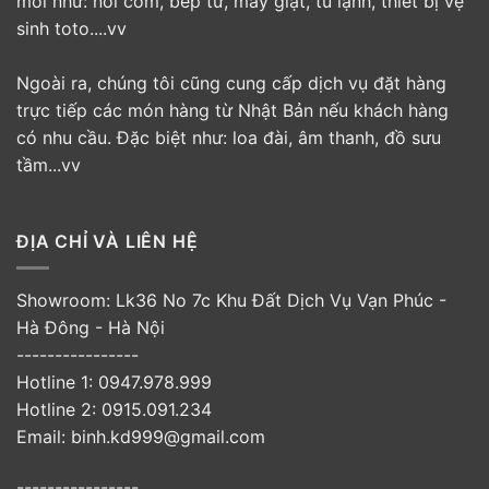
mới như: nồi cơm, bếp từ, máy giặt, tủ lạnh, thiết bị vệ
sinh toto....vv
Ngoài ra, chúng tôi cũng cung cấp dịch vụ đặt hàng
trực tiếp các món hàng từ Nhật Bản nếu khách hàng
có nhu cầu. Đặc biệt như: loa đài, âm thanh, đồ sưu
tầm...vv
ĐỊA CHỈ VÀ LIÊN HỆ
Showroom: Lk36 No 7c Khu Đất Dịch Vụ Vạn Phúc -
Hà Đông - Hà Nội
----------------
Hotline 1: 0947.978.999
Hotline 2: 0915.091.234
Email: binh.kd999@gmail.com
----------------