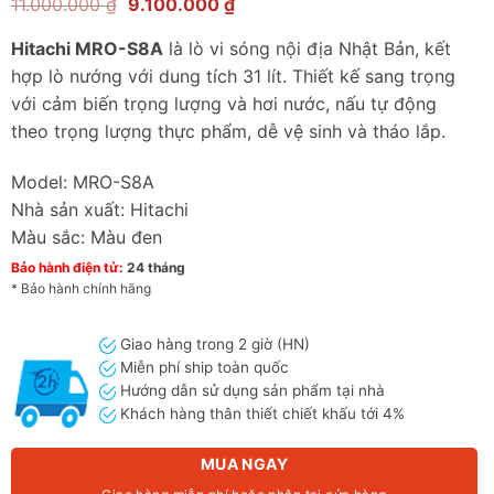
Giá
Giá
11.000.000
₫
9.100.000
₫
gốc
hiện
là:
tại
Hitachi MRO-S8A
là lò vi sóng nội địa Nhật Bản, kết
11.000.000 ₫.
là:
9.100.000 ₫.
hợp lò nướng với dung tích 31 lít. Thiết kế sang trọng
với cảm biến trọng lượng và hơi nước, nấu tự động
theo trọng lượng thực phẩm, dễ vệ sinh và tháo lắp.
Model: MRO-S8A
Nhà sản xuất: Hitachi
Màu sắc: Màu đen
Bảo hành điện tử:
24 tháng
* Bảo hành chính hãng
Giao hàng trong 2 giờ (HN)
Miễn phí ship toàn quốc
Hướng dẫn sử dụng sản phẩm tại nhà
Khách hàng thân thiết chiết khấu tới 4%
MUA NGAY