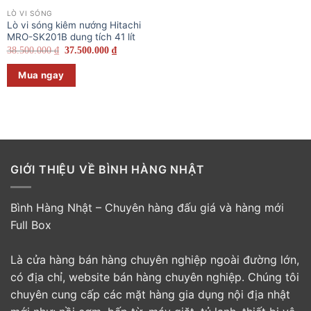
LÒ VI SÓNG
Lò vi sóng kiêm nướng Hitachi
MRO-SK201B dung tích 41 lít
Giá
Giá
38.500.000
₫
37.500.000
₫
gốc
hiện
là:
tại
Mua ngay
38.500.000 ₫.
là:
37.500.000 ₫.
GIỚI THIỆU VỀ BÌNH HÀNG NHẬT
Bình Hàng Nhật – Chuyên hàng đấu giá và hàng mới
Full Box
Là cửa hàng bán hàng chuyên nghiệp ngoài đường lớn,
có địa chỉ, website bán hàng chuyên nghiệp. Chúng tôi
chuyên cung cấp các mặt hàng gia dụng nội địa nhật