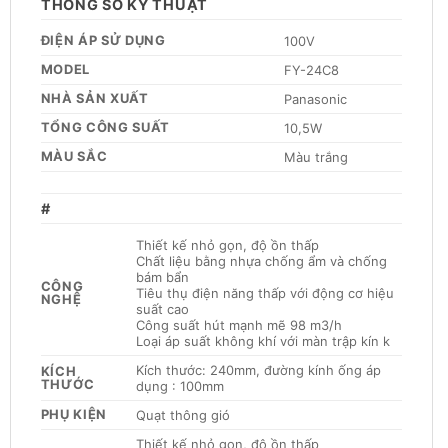
THÔNG SỐ KỸ THUẬT
ĐIỆN ÁP SỬ DỤNG
100V
MODEL
FY-24C8
NHÀ SẢN XUẤT
Panasonic
TỔNG CÔNG SUẤT
10,5W
MÀU SẮC
Màu trắng
#
Thiết kế nhỏ gọn, độ ồn thấp
Chất liệu bằng nhựa chống ẩm và chống
bám bẩn
CÔNG
Tiêu thụ điện năng thấp với động cơ hiệu
NGHỆ
suất cao
Công suất hút mạnh mẽ 98 m3/h
Loại áp suất không khí với màn trập kín k
Kích thước: 240mm, đường kính ống áp
KÍCH
THƯỚC
dụng : 100mm
PHỤ KIỆN
Quạt thông gió
Thiết kế nhỏ gọn, độ ồn thấp