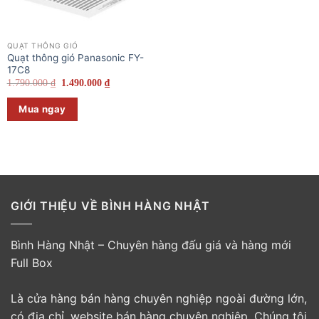
QUẠT THÔNG GIÓ
Quạt thông gió Panasonic FY-
17C8
Giá
Giá
1.790.000
₫
1.490.000
₫
gốc
hiện
là:
tại
Mua ngay
1.790.000 ₫.
là:
1.490.000 ₫.
GIỚI THIỆU VỀ BÌNH HÀNG NHẬT
Bình Hàng Nhật – Chuyên hàng đấu giá và hàng mới
Full Box
Là cửa hàng bán hàng chuyên nghiệp ngoài đường lớn,
có địa chỉ, website bán hàng chuyên nghiệp. Chúng tôi