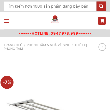
Chuyển
Tìm
đến
kiếm:
nội
dung
-------HOTLINE: 0947.978.999-------
TRANG CHỦ
/
PHÒNG TẮM & NHÀ VỆ SINH
/
THIẾT BỊ
PHÒNG TẮM
-7%