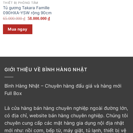
THIẾT BỊ PHÒNG TẮM
Tủ gương Takara Famille
090HXA-YSW rộng 90cm
Giá
Giá
65.000.000
₫
58.000.000
₫
gốc
hiện
là:
tại
Mua ngay
65.000.000 ₫.
là:
58.000.000 ₫.
GIỚI THIỆU VỀ BÌNH HÀNG NHẬT
Bình Hàng Nhật – Chuyên hàng đấu giá và hàng mới
Full Box
Là cửa hàng bán hàng chuyên nghiệp ngoài đường lớn,
có địa chỉ, website bán hàng chuyên nghiệp. Chúng tôi
chuyên cung cấp các mặt hàng gia dụng nội địa nhật
mới như: nồi cơm, bếp từ, máy giặt, tủ lạnh, thiết bị vệ