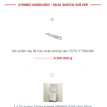
COMBO HOÀN HẢO - DEAL SHOCK GIÁ HỜI
Kệ
treo
khăn
phòng
tắm
TOTO
YTS903BV
Sản phẩm này
Kệ treo khăn phòng tắm TOTO YTS903BV
Giá
Giá
4.400.000
₫
4.100.000
₫
gốc
hiện
là:
tại
4.400.000 ₫.
là:
Tủ
4.100.000 ₫.
gương
Takara
Famille
090HXA-
YSW
rộng
90cm
1
×
Tủ gương Takara Famille 090HXA-YSW rộng 90cm