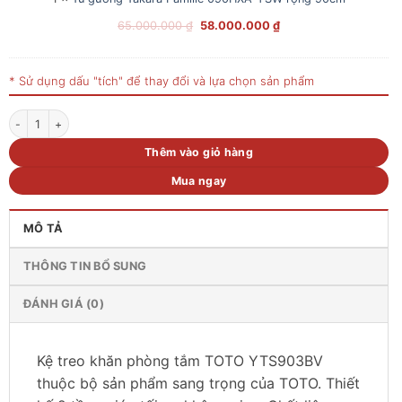
Giá
Giá
65.000.000
₫
58.000.000
₫
gốc
hiện
là:
tại
65.000.000 ₫.
là:
* Sử dụng dấu "tích" để thay đổi và lựa chọn sản phẩm
58.000.000 ₫.
Kệ treo khăn phòng tắm TOTO YTS903BV số lượng
Thêm vào giỏ hàng
Mua ngay
MÔ TẢ
THÔNG TIN BỔ SUNG
ĐÁNH GIÁ (0)
Kệ treo khăn phòng tắm TOTO YTS903BV
thuộc bộ sản phẩm sang trọng của TOTO. Thiết