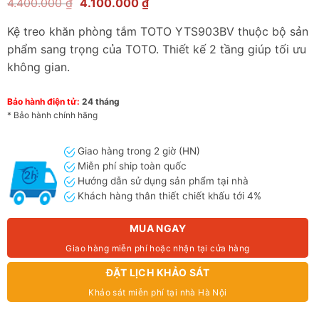
Giá
Giá
4.400.000
₫
4.100.000
₫
gốc
hiện
là:
tại
Kệ treo khăn phòng tắm TOTO YTS903BV thuộc bộ sản
4.400.000 ₫.
là:
4.100.000 ₫.
phẩm sang trọng của TOTO. Thiết kế 2 tầng giúp tối ưu
không gian.
Bảo hành điện tử:
24 tháng
* Bảo hành chính hãng
Giao hàng trong 2 giờ (HN)
Miễn phí ship toàn quốc
Hướng dẫn sử dụng sản phẩm tại nhà
Khách hàng thân thiết chiết khấu tới 4%
MUA NGAY
Giao hàng miễn phí hoặc nhận tại cửa hàng
ĐẶT LỊCH KHẢO SÁT
Khảo sát miễn phí tại nhà Hà Nội