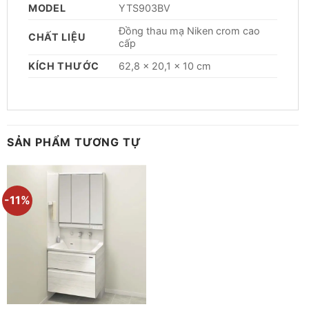
MODEL
YTS903BV
Đồng thau mạ Niken crom cao
CHẤT LIỆU
cấp
KÍCH THƯỚC
62,8 × 20,1 × 10 cm
SẢN PHẨM TƯƠNG TỰ
-11%